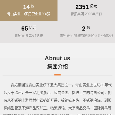
14
2351
位
亿元
青山实业-中国民营企业500强
青拓集团-2025年产值
65
2
亿元
位
青拓集团-2024纳税
青拓集团-福建省制造民营企业500强
About us
集团介绍
青拓集团是青山实业旗下五大集团之一。青山实业上世纪80年代
起步于温州，是一家走出浙江、迈向全国、挺进世界的跨国公司，拥
有从不锈钢上游原材料镍铬矿开采、镍铬铁冶炼、不锈钢冶炼，到板
棒线型管及下游产品深加工、物流运输、大宗商品交易、国际贸易等